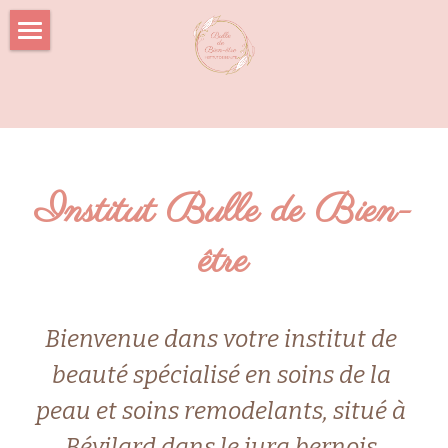
Accueil
Actualité
Les prestations
Institut Bulle de Bien-
Les marques
être
Le coin boutique
Bons cadeaux
Bienvenue dans votre institut de 
Facebook
beauté spécialisé en soins de la 
Prendre rendez-vous
peau et soins remodelants, situé à 
Bévilard dans le jura bernois.